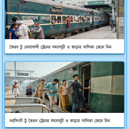
ভৈরব টু নোয়াখালী ট্রেনের সময়সূচী ও ভাড়ার তালিকা জেনে নিন
নরসিংদী টু ভৈরব ট্রেনের সময়সূচী ও ভাড়ার তালিকা জেনে নিন