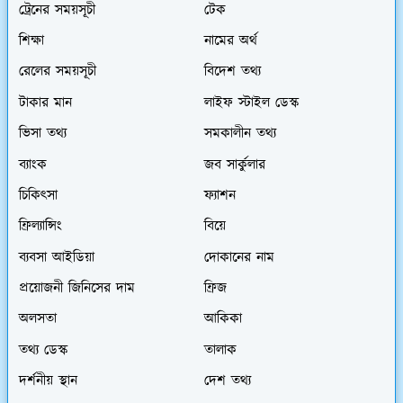
ট্রেনের সময়সূচী
টেক
শিক্ষা
নামের অর্থ
রেলের সময়সূচী
বিদেশ তথ্য
টাকার মান
লাইফ স্টাইল ডেস্ক
ভিসা তথ্য
সমকালীন তথ্য
ব্যাংক
জব সার্কুলার
চিকিৎসা
ফ্যাশন
ফ্রিল্যান্সিং
বিয়ে
ব্যবসা আইডিয়া
দোকানের নাম
প্রয়োজনী জিনিসের দাম
ফ্রিজ
অলসতা
আকিকা
তথ্য ডেস্ক
তালাক
দর্শনীয় স্থান
দেশ তথ্য