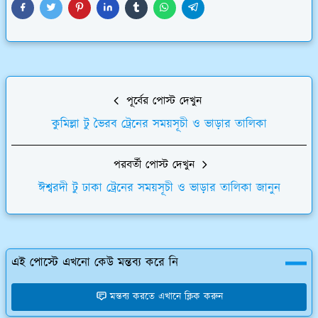
পূর্বের পোস্ট দেখুন
কুমিল্লা টু ভৈরব ট্রেনের সময়সূচী ও ভাড়ার তালিকা
পরবর্তী পোস্ট দেখুন
ঈশ্বরদী টু ঢাকা ট্রেনের সময়সূচী ও ভাড়ার তালিকা জানুন
এই পোস্টে এখনো কেউ মন্তব্য করে নি
মন্তব্য করতে এখানে ক্লিক করুন