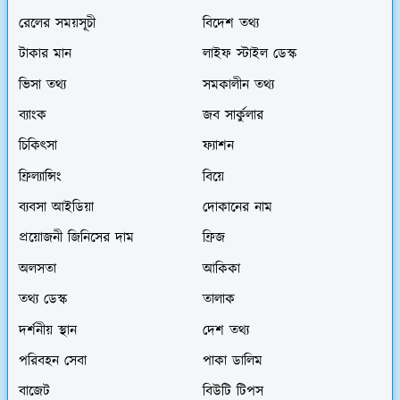
রেলের সময়সূচী
বিদেশ তথ্য
টাকার মান
লাইফ স্টাইল ডেস্ক
ভিসা তথ্য
সমকালীন তথ্য
ব্যাংক
জব সার্কুলার
চিকিৎসা
ফ্যাশন
ফ্রিল্যান্সিং
বিয়ে
ব্যবসা আইডিয়া
দোকানের নাম
প্রয়োজনী জিনিসের দাম
ফ্রিজ
অলসতা
আকিকা
তথ্য ডেস্ক
তালাক
দর্শনীয় স্থান
দেশ তথ্য
পরিবহন সেবা
পাকা ডালিম
বাজেট
বিউটি টিপস