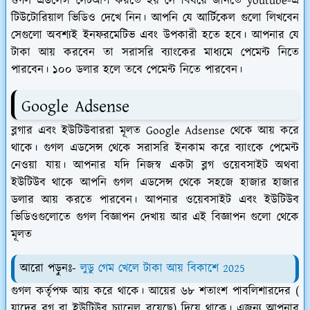
গুগল এডসেন্স সেটআপ করতে হয় সে বিষয়ে জানতে youtube-এ
টিউটোরিয়াল ভিডিও দেখে নিন। আপনি যে আর্টিকেল গুলো লিখবেন
সেগুলো অবশ্যই ইনফরমেটিভ এবং উপকারী হতে হবে। আপনার যে
টাকা আয় করবেন তা সরাসরি ব্যাংকের মাধ্যমে পেমেন্ট নিতে
পারবেন। ১০০ ডলার হলে তবে পেমেন্ট নিতে পারবেন।
Google Adsense
ব্লগার এবং ইউটিউবাররা মূলত Google Adsense থেকে আয় করে
থাকে। গুগল এডসেন্স থেকে সরাসরি ইনকাম করে ব্যাংকে পেমেন্ট
নেওয়া যায়। আপনার যদি নিজস্ব একটা ব্লগ ওয়েবসাইট অথবা
ইউটিউব থাকে আপনি গুগল এডসেন্স থেকে সহজে হাজার হাজার
ডলার আয় করতে পারবেন। আপনার ওয়েবসাইট এবং ইউটিউব
ভিডিওগুলোতে গুগল বিজ্ঞাপন দেখায় আর এই বিজ্ঞাপন গুলো থেকে
মূলত
আরো পড়ুনঃ-
লুডু গেম খেলে টাকা আয় বিকাশে 2025
গুগল কর্তৃপক্ষ আয় করে থাকে। আয়ের ৬৮ শতাংশ পাবলিশারদের (
যাদের ব্লগ বা ইউটিউব চ্যানেল রয়েছে) দিয়ে থাকে। এজন্য আপনার