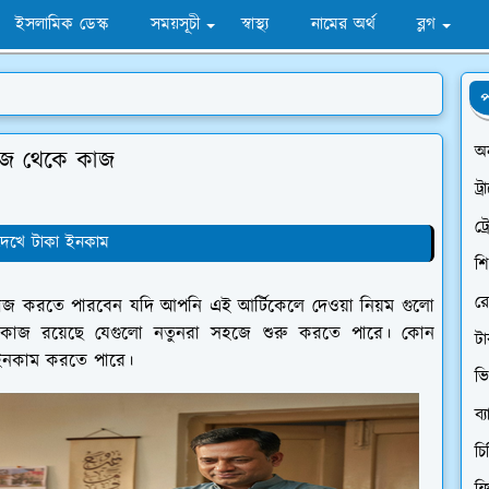
ইসলামিক ডেস্ক
সময়সূচী
স্বাস্থ্য
নামের অর্থ
ব্লগ
প
অ
কাজ থেকে কাজ
ট্
ট্
েখে টাকা ইনকাম
শি
র
ে কাজ করতে পারবেন যদি আপনি এই আর্টিকেলে দেওয়া নিয়ম গুলো
 কাজ রয়েছে যেগুলো নতুনরা সহজে শুরু করতে পারে। কোন
ট
 ইনকাম করতে পারে।
ভি
ব্
চি