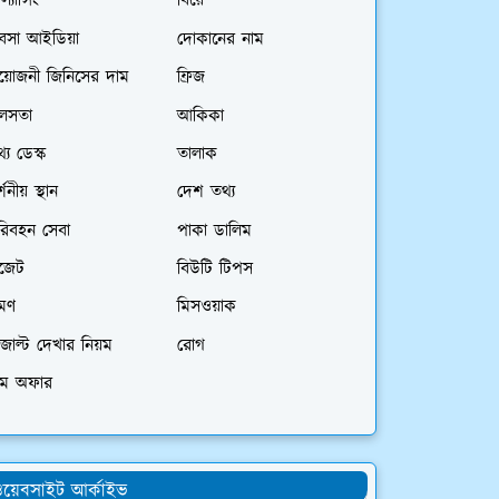
িল্যান্সিং
বিয়ে
যবসা আইডিয়া
দোকানের নাম
রয়োজনী জিনিসের দাম
ফ্রিজ
লসতা
আকিকা
্য ডেস্ক
তালাক
্শনীয় স্থান
দেশ তথ্য
রিবহন সেবা
পাকা ডালিম
াজেট
বিউটি টিপস
রমণ
মিসওয়াক
জাল্ট দেখার নিয়ম
রোগ
িম অফার
য়েবসাইট আর্কাইভ