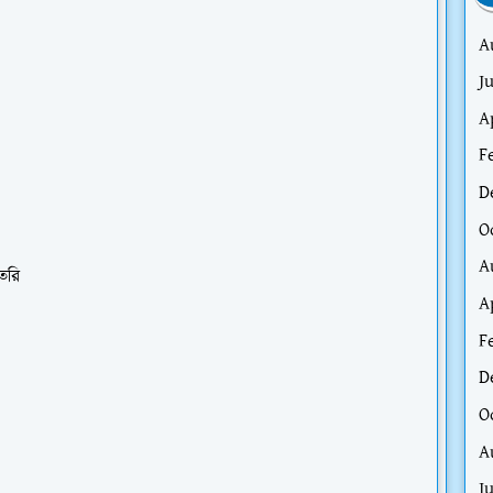
A
J
A
F
D
O
A
ৈরি
A
F
D
O
A
J