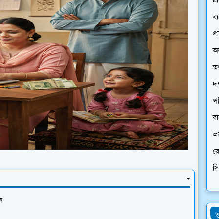
ফ্র
ব্
প্
অ
তথ
দর
প
ব
ভ্
রে
স
জ
ও