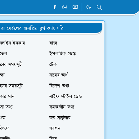
দ্মা মেইলের জনপ্রিয় ব্লগ ক্যাটাগরি
নলাইন ইনকাম
স্বাস্থ্য
রাভেল
ইসলামিক ডেস্ক
রেনের সময়সূচী
টেক
ক্ষা
নামের অর্থ
েলের সময়সূচী
বিদেশ তথ্য
াকার মান
লাইফ স্টাইল ডেস্ক
সা তথ্য
সমকালীন তথ্য
যাংক
জব সার্কুলার
কিৎসা
ফ্যাশন